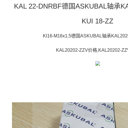
KAL 22-DNRBF德国ASKUBAL轴承KA
KUI 18-ZZ
KI16-M16x1,5德国ASKUBAL轴承KAL20
KAL20202-ZZV价格,KAL20202-Z