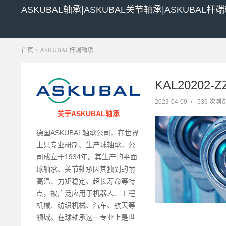
ASKUBAL轴承|ASKUBAL关节轴承|ASKUBAL杆
首页
>
ASKUBAL杆端轴承
KAL20202-
2023-04-09
/
539 次浏
关于ASKUBAL轴承
德国ASKUBAL轴承公司，在世界
上只专业研制、生产球轴承，公
司成立于1934年。其生产的平面
球轴承、关节轴承因其独到的耐
高温、力矩稳定、超长寿命等特
点，被广泛应用于机器人、工程
机械、纺织机械、汽车、航天等
领域。在球轴承这一专业上是世