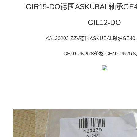
GIR15-DO德国ASKUBAL轴承GE
GIL12-DO
KAL20203-ZZV德国ASKUBAL轴承GE40
GE40-UK2RS价格,GE40-UK2R