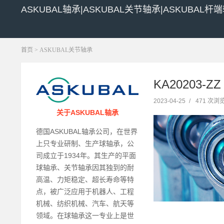
ASKUBAL轴承|ASKUBAL关节轴承|ASKUBAL杆
首页
>
ASKUBAL关节轴承
KA20203-Z
2023-04-25
/
471 次浏
关于ASKUBAL轴承
德国ASKUBAL轴承公司，在世界
上只专业研制、生产球轴承，公
司成立于1934年。其生产的平面
球轴承、关节轴承因其独到的耐
高温、力矩稳定、超长寿命等特
点，被广泛应用于机器人、工程
机械、纺织机械、汽车、航天等
领域。在球轴承这一专业上是世